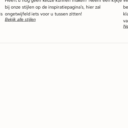
Heeft u nog geen keuze kunnen maken? Neem een kijkje
Wi
bij onze stijlen op de inspiratiepagina’s, hier zal
be
is
ongetwijfeld iets voor u tussen zitten!
kl
Bekijk alle stijlen
va
Ne