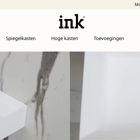
Mo
Spiegelkasten
Hoge kasten
Toevoegingen
Vice
Als je ‘m zo ziet lijkt he
ook. Zijn beperkte mate
toiletruimte. Verkrijgba
een verzonken plug in de
stalen frame in mat zwa
Kleur