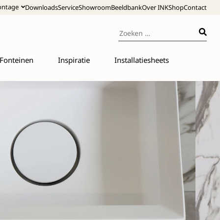
ntage
Downloads
Service
Showroom
Beeldbank
Over INK
Shop
Contact
Fonteinen
Inspiratie
Installatiesheets
t wel een mini wastafeltje. En dat is het natuurlijk
n maken dit fonteintje ideaal geschikt voor de
ar met en zonder kraangat en altijd geleverd met
 kleur van het fontein. Met het los te verkrijgen
rt maakt u het helemaal af.