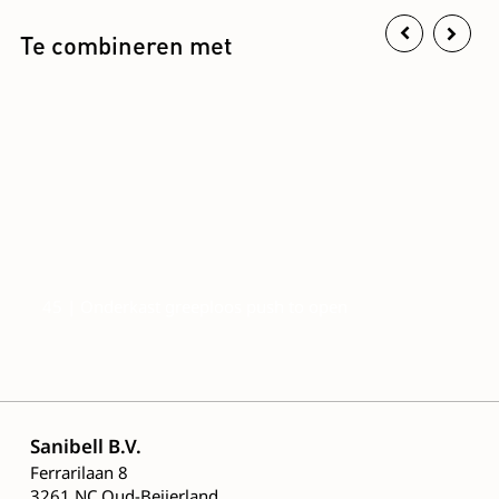
Te combineren met
45 | Onderkast greeploos push to open
Sanibell B.V.
Ferrarilaan 8
3261 NC Oud-Beijerland