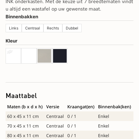
INK onderkasten. Met de keuze uit 7 breedtematen vindt
u altijd een wastafel op uw gewenste maat.
Binnenbakken
Links
Centraal
Rechts
Dubbel
Kleur
Maattabel
Maten (b x d x h)
Versie
Kraangat(en)
Binnenbak(ken)
60 x 45 x 11 cm
Centraal
0 / 1
Enkel
70 x 45 x 11 cm
Centraal
0 / 1
Enkel
80 x 45 x 11 cm
Centraal
0 / 1
Enkel