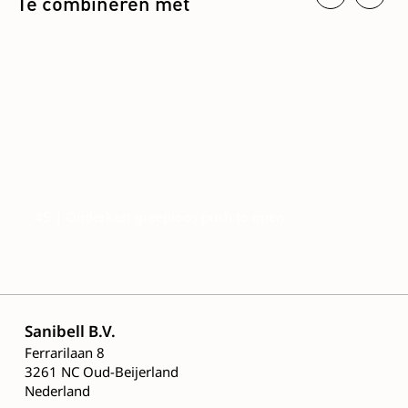
Te combineren met
45 | Onderkast greeploos push to open
Sanibell B.V.
Ferrarilaan 8
3261 NC Oud-Beijerland
Nederland