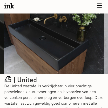
45 | United
De United wastafel is verkrijgbaar in vier prachtige
porseleinen kleuruitvoeringen en is voorzien van een
verzonken porseleinen plug en verborgen overloop. Deze
wastafel laat zich geweldig goed combineren met alle