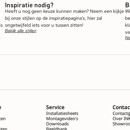
Inspiratie nodig?
B
Heeft u nog geen keuze kunnen maken? Neem een kijkje
Wi
bij onze stijlen op de inspiratiepagina’s, hier zal
be
is
ongetwijfeld iets voor u tussen zitten!
kl
Bekijk alle stijlen
va
Ne
e
Service
Contac
Installatiesheets
Contact
ten
Montagevideo's
Over IN
Downloads
Showro
sten
Beeldbank