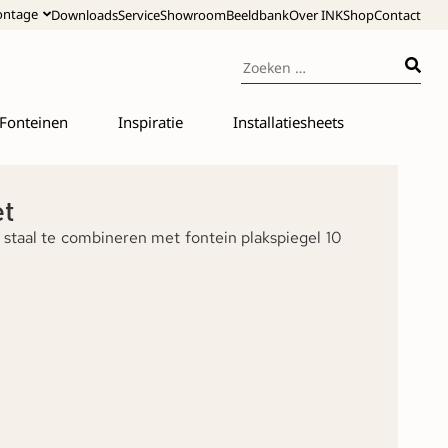
ntage
Downloads
Service
Showroom
Beeldbank
Over INK
Shop
Contact
Fonteinen
Inspiratie
Installatiesheets
et
staal te combineren met fontein plakspiegel 10