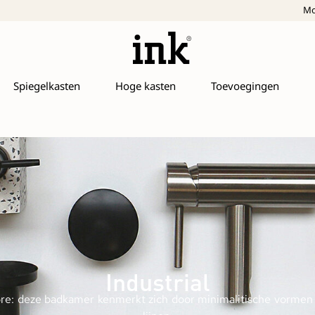
Mo
Spiegelkasten
Hoge kasten
Toevoegingen
Industrial
ore: deze badkamer kenmerkt zich door minimalitische vormen 