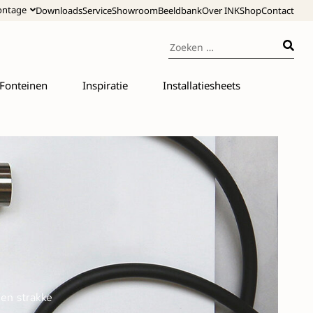
ntage
Downloads
Service
Showroom
Beeldbank
Over INK
Shop
Contact
Fonteinen
Inspiratie
Installatiesheets
en strakke