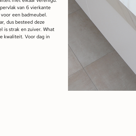
teit met elkaar verenigd.
ervlak van 6 vierkante
te voor een badmeubel.
aar, dus besteed deze
is strak en zuiver. What
e kwaliteit. Voor dag in